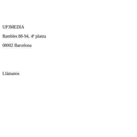
UP3MEDIA
Rambles 88-94, 4ª planta
08002 Barcelona
Llámanos
600 501 930
Contáctanos
up3media@gmail.com