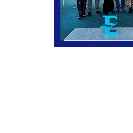
UP3MEDIA
Rambles 88-94, 4ª planta
08002 Barcelona