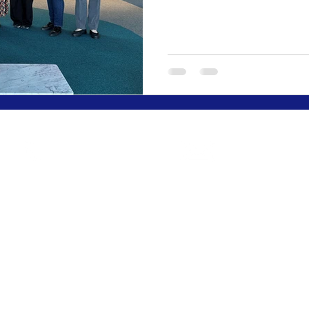
Contáctanos
Llámanos
up3media@gmail
600 501 930