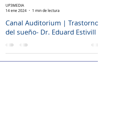
UP3MEDIA
14 ene 2024
1 min de lectura
Canal Auditorium | Trastornos
del sueño- Dr. Eduard Estivill
UP3MEDIA
Rambles 88-94, 4ª planta
08002 Barcelona
Llámanos
600 501 930
Contáctanos
up3media@gmail.com