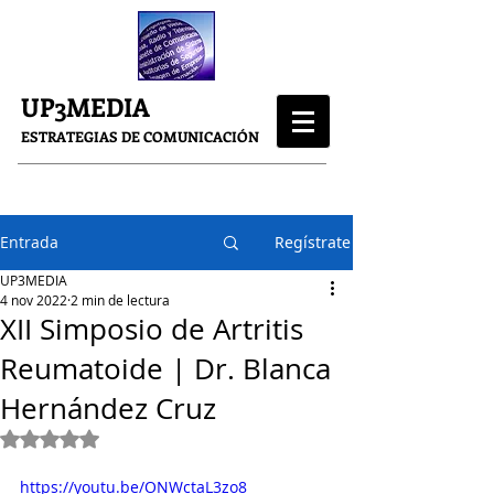
UP3MEDIA
ESTRATEGIAS DE COMUNICACIÓN
Entrada
Regístrate
UP3MEDIA
4 nov 2022
2 min de lectura
XII Simposio de Artritis
Reumatoide | Dr. Blanca
Hernández Cruz
Obtuvo NaN de 5 estrellas.
https://youtu.be/ONWctaL3zo8