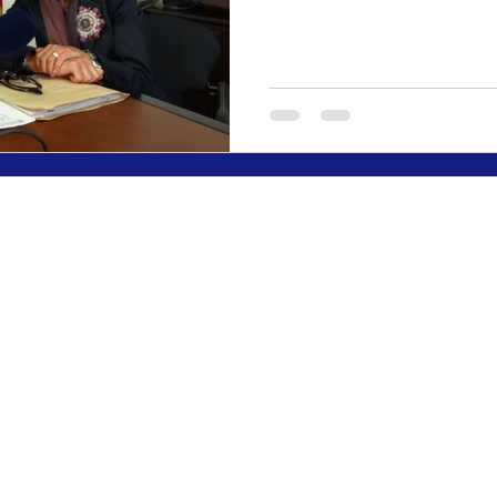
Contáctanos
Llámanos
up3media@gmail
600 501 930