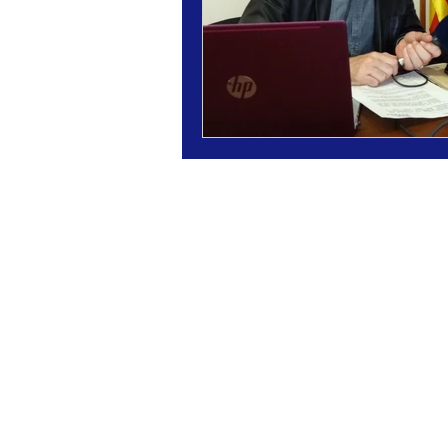
UP3MEDIA
Rambles 88-94, 4ª planta
08002 Barcelona