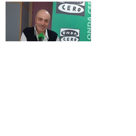
Carles Aguilar
CEO de UP3MEDIA
UP3MEDIA
Rambles 88-94, 4ª planta
08002 Barcelona