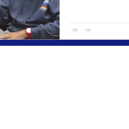
Contáctanos
Llámanos
up3media@gmail
600 501 930