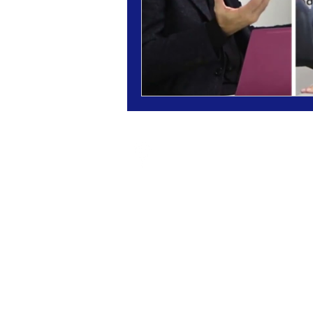
UP3MEDIA
Rambles 88-94, 4ª planta
08002 Barcelona