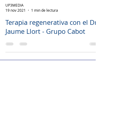
UP3MEDIA
19 nov 2021
1 min de lectura
Terapia regenerativa con el Dr.
Jaume Llort - Grupo Cabot
UP3MEDIA
Rambles 88-94, 4ª planta
08002 Barcelona
Llámanos
600 501 930
Contáctanos
up3media@gmail.com