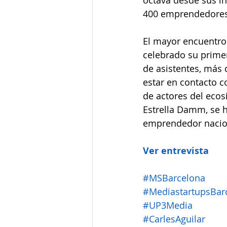
octava desde sus in
400 emprendedores,
El mayor encuentro
celebrado su prime
de asistentes, más
estar en contacto c
de actores del ecos
Estrella Damm, se h
emprendedor nacion
Ver entrevista
#MSBarcelona
#MediastartupsBar
#UP3Media
#CarlesAguilar