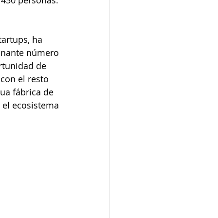
 450 personas: 
artups, ha 
ionante número 
rtunidad de 
con el resto 
ua fábrica de 
 el ecosistema 