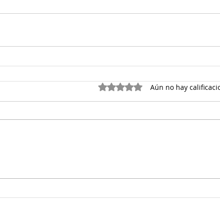
Obtuvo 0 de 5 estrellas.
Aún no hay calificaci