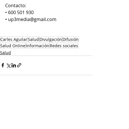
Contacto:
• 600 501 930
• up3media@gmail.com
Carles Aguilar
Salud
Divulgación
Difusión
Salud Online
Información
Redes sociales
Salud
Entradas recientes
Ver todo