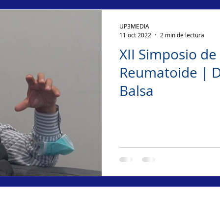
UP3MEDIA
11 oct 2022
2 min de lectura
XII Simposio de 
Reumatoide | D
Balsa
Contáctanos
Llámanos
up3media@gmail