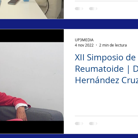
UP3MEDIA
4 nov 2022
2 min de lectura
XII Simposio de 
Reumatoide | D
Hernández Cru