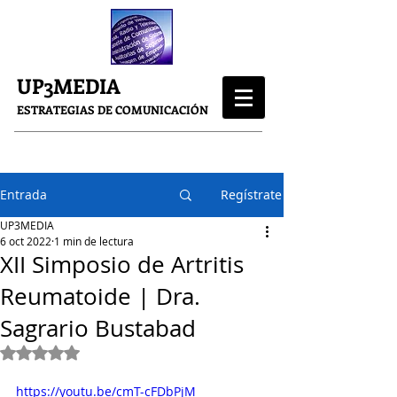
UP3MEDIA
ESTRATEGIAS DE COMUNICACIÓN
Entrada
Regístrate
UP3MEDIA
6 oct 2022
1 min de lectura
XII Simposio de Artritis
Reumatoide | Dra.
Sagrario Bustabad
Obtuvo NaN de 5 estrellas.
https://youtu.be/cmT-cFDbPjM