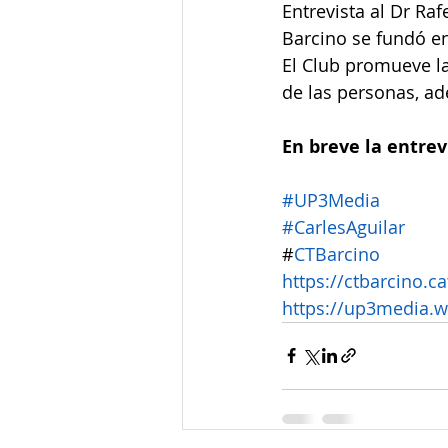
Entrevista al Dr Raf
Barcino se fundó en
El Club promueve la
de las personas, ad
En breve la entrev
#UP3Media
#CarlesAguilar
#
CTBarcino
https://ctbarcino.ca
https://up3media.